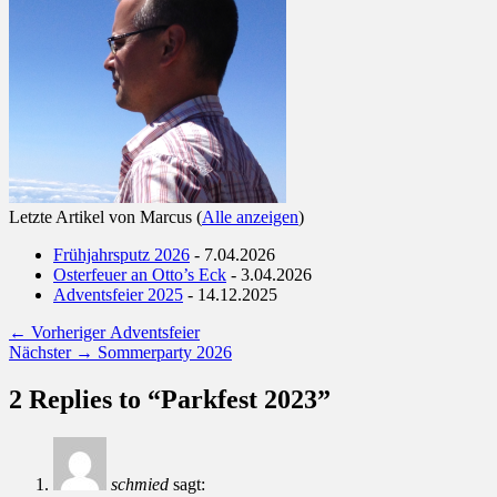
Letzte Artikel von Marcus
(
Alle anzeigen
)
Frühjahrsputz 2026
- 7.04.2026
Osterfeuer an Otto’s Eck
- 3.04.2026
Adventsfeier 2025
- 14.12.2025
Beitragsnavigation
Vorheriger
← Vorheriger
Adventsfeier
Nächster
Beitrag:
Nächster →
Sommerparty 2026
Beitrag:
2 Replies to “Parkfest 2023”
schmied
sagt: