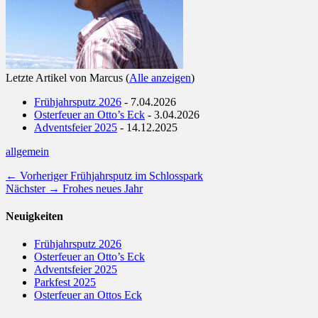
Letzte Artikel von Marcus
(
Alle anzeigen
)
Frühjahrsputz 2026
- 7.04.2026
Osterfeuer an Otto’s Eck
- 3.04.2026
Adventsfeier 2025
- 14.12.2025
Kategorien
allgemein
Beitragsnavigation
Vorheriger
← Vorheriger
Frühjahrsputz im Schlosspark
Nächster
Beitrag:
Nächster →
Frohes neues Jahr
Beitrag:
Neuigkeiten
Frühjahrsputz 2026
Osterfeuer an Otto’s Eck
Adventsfeier 2025
Parkfest 2025
Osterfeuer an Ottos Eck