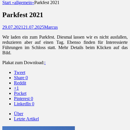
Start
»
allgemein
»
Parkfest 2021
Parkfest 2021
Posted
Autor
29.07.2021
21.07.2025
Marcus
on
Wir laden ein zum Parkfest. Diesmal lassen wir es nicht ausfallen,
reduzieren aber auf einen Tag. Ebenso finden für Interessierte
Führungen im Schloss statt. Mehr Details beim Klicken auf das
Bild.
Plakat zum Download:
:
Tweet
Share
0
Reddit
+1
Pocket
Pinterest
0
LinkedIn
0
Über
Letzte Artikel