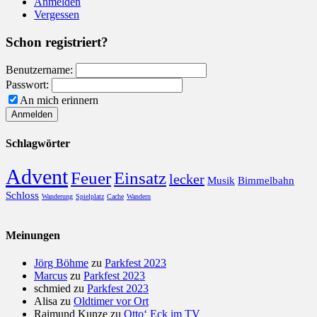
Anmelden
Vergessen
Schon registriert?
Benutzername:
Passwort:
An mich erinnern
Schlagwörter
Advent
Feuer
Einsatz
lecker
Musik
Bimmelbahn
Schloss
Wanderung
Spielplatz
Cache
Wandern
Meinungen
Jörg Böhme
zu
Parkfest 2023
Marcus
zu
Parkfest 2023
schmied
zu
Parkfest 2023
Alisa
zu
Oldtimer vor Ort
Raimund Kunze
zu
Otto‘ Eck im TV