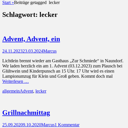
Start
»
Beiträge getagged
lecker
Schlagwort:
lecker
Advent, Advent, ein
Posted
Autor
24.11.2023
23.03.2024
Marcus
on
Lichtlein brennt wieder am Gasthaus „Zur Schmiede“ in Naundorf.
Wir laden herzlich ein am 1. Advent (03.12.2023) zum Plausch bei
Glühwein und Kinderpunsch an 15 Uhr. 17 Uhr wird es einen
Lampionumzug für Klein und Groß geben. Kommt doch mal
Weiterlesen …
Kategorien
Schlagworte
allgemein
Advent
,
lecker
Grillnachmittag
Posted
Autor
25.09.2020
9.10.2020
Marcus
1 Kommentar