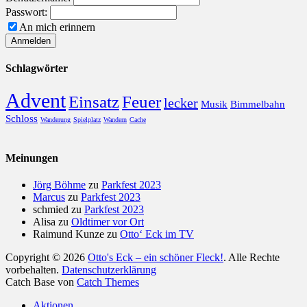
Passwort:
An mich erinnern
Schlagwörter
Advent
Einsatz
Feuer
lecker
Musik
Bimmelbahn
Schloss
Wanderung
Spielplatz
Wandern
Cache
Meinungen
Jörg Böhme
zu
Parkfest 2023
Marcus
zu
Parkfest 2023
schmied
zu
Parkfest 2023
Alisa
zu
Oldtimer vor Ort
Raimund Kunze
zu
Otto‘ Eck im TV
Copyright © 2026
Otto's Eck – ein schöner Fleck!
. Alle Rechte
vorbehalten.
Datenschutzerklärung
Catch Base von
Catch Themes
Nach
Aktionen
oben