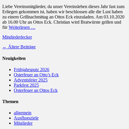
on
Liebe Vereinsmitglieder, da unser Vereinsleben dieses Jahr fast zum
Erliegen gekommen ist, haben wir beschlossen alle die Lust haben
zu einem Grillnachmittag an Ottos Eck einzuladen. Am 03.10.2020
ab 16.00 Uhr an Ottos Eck. Christian wird Bratwürste grillen und
für
Weiterlesen …
Kategorien
Schlagworte
Mitglieder
lecker
Beitragsnavigation
←
Ältere Beiträge
Neuigkeiten
Frühjahrsputz 2026
Osterfeuer an Otto’s Eck
Adventsfeier 2025
Parkfest 2025
Osterfeuer an Ottos Eck
Themen
allgemein
Ausflugsziele
Mitglieder