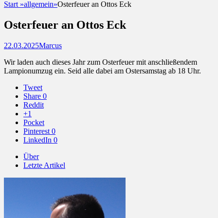
Start
»
allgemein
»
Osterfeuer an Ottos Eck
Osterfeuer an Ottos Eck
Posted
Autor
22.03.2025
Marcus
on
Wir laden auch dieses Jahr zum Osterfeuer mit anschließendem
Lampionumzug ein. Seid alle dabei am Ostersamstag ab 18 Uhr.
Tweet
Share
0
Reddit
+1
Pocket
Pinterest
0
LinkedIn
0
Über
Letzte Artikel