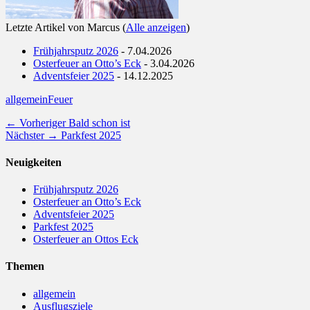
Letzte Artikel von Marcus
(
Alle anzeigen
)
Frühjahrsputz 2026
- 7.04.2026
Osterfeuer an Otto’s Eck
- 3.04.2026
Adventsfeier 2025
- 14.12.2025
Kategorien
Schlagworte
allgemein
Feuer
Beitragsnavigation
Vorheriger
← Vorheriger
Bald schon ist
Nächster
Beitrag:
Nächster →
Parkfest 2025
Beitrag:
Neuigkeiten
Frühjahrsputz 2026
Osterfeuer an Otto’s Eck
Adventsfeier 2025
Parkfest 2025
Osterfeuer an Ottos Eck
Themen
allgemein
Ausflugsziele