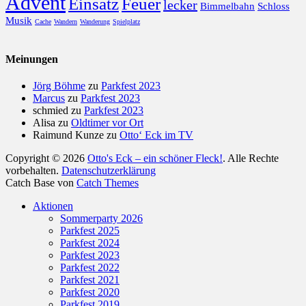
Advent
Einsatz
Feuer
lecker
Bimmelbahn
Schloss
Musik
Cache
Wandern
Wanderung
Spielplatz
Meinungen
Jörg Böhme
zu
Parkfest 2023
Marcus
zu
Parkfest 2023
schmied
zu
Parkfest 2023
Alisa
zu
Oldtimer vor Ort
Raimund Kunze
zu
Otto‘ Eck im TV
Copyright © 2026
Otto's Eck – ein schöner Fleck!
. Alle Rechte
vorbehalten.
Datenschutzerklärung
Catch Base von
Catch Themes
Nach
Aktionen
oben
Sommerparty 2026
scrollen
Parkfest 2025
Parkfest 2024
Parkfest 2023
Parkfest 2022
Parkfest 2021
Parkfest 2020
Parkfest 2019