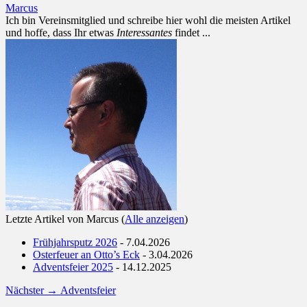
Marcus
Ich bin Vereinsmitglied und schreibe hier wohl die meisten Artikel
und hoffe, dass Ihr etwas
Interessantes
findet ...
Letzte Artikel von Marcus
(
Alle anzeigen
)
Frühjahrsputz 2026
- 7.04.2026
Osterfeuer an Otto’s Eck
- 3.04.2026
Adventsfeier 2025
- 14.12.2025
Beitragsnavigation
Nächster
Nächster →
Adventsfeier
Beitrag: