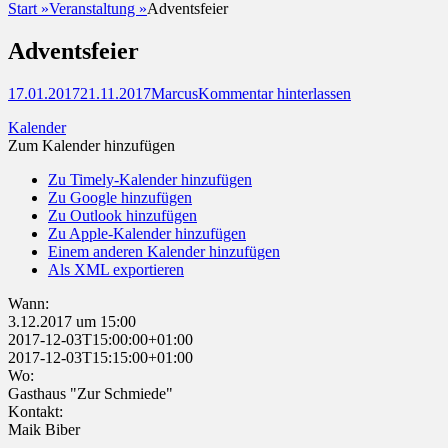
Start
»
Veranstaltung
»
Adventsfeier
Adventsfeier
Posted
Autor
17.01.2017
21.11.2017
Marcus
Kommentar hinterlassen
on
Kalender
Zum Kalender hinzufügen
Zu Timely-Kalender hinzufügen
Zu Google hinzufügen
Zu Outlook hinzufügen
Zu Apple-Kalender hinzufügen
Einem anderen Kalender hinzufügen
Als XML exportieren
Wann:
3.12.2017 um 15:00
2017-12-03T15:00:00+01:00
2017-12-03T15:15:00+01:00
Wo:
Gasthaus "Zur Schmiede"
Kontakt:
Maik Biber