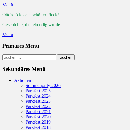
Menü
Otto's Eck - ein schöner Fleck!
Geschichte, die lebendig wurde ...
Menü
Primäres Menü
Zum
Suchen
Suchen
Inhalt
nach:
springen
Sekundäres Menü
Zum
Aktionen
Inhalt
Sommerparty 2026
springen
Parkfest 2025
Parkfest 2024
Parkfest 2023
Parkfest 2022
Parkfest 2021
Parkfest 2020
Parkfest 2019
Parkfest 2018