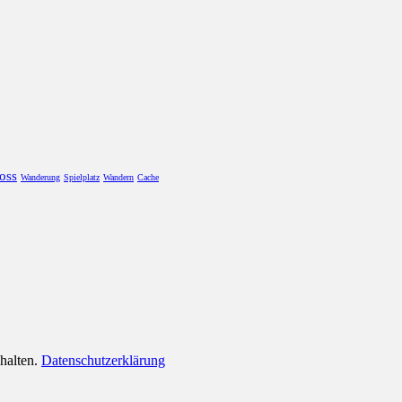
oss
Wanderung
Spielplatz
Wandern
Cache
ehalten.
Datenschutzerklärung