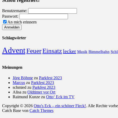
Schon registriert?
Benutzername:
Passwort:
An mich erinnern
Schlagwörter
Advent
Feuer
Einsatz
lecker
Musik
Bimmelbahn
Schl
Meinungen
Jörg Böhme
zu
Parkfest 2023
Marcus
zu
Parkfest 2023
schmied
zu
Parkfest 2023
Alisa
zu
Oldtimer vor Ort
Raimund Kunze
zu
Otto‘ Eck im TV
Copyright © 2026
Otto's Eck – ein schöner Fleck!
. Alle Rechte vorb
Catch Base von
Catch Themes
Nach