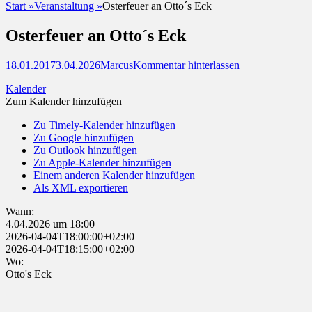
Start
»
Veranstaltung
»
Osterfeuer an Otto´s Eck
Osterfeuer an Otto´s Eck
Posted
Autor
18.01.2017
3.04.2026
Marcus
Kommentar hinterlassen
on
Kalender
Zum Kalender hinzufügen
Zu Timely-Kalender hinzufügen
Zu Google hinzufügen
Zu Outlook hinzufügen
Zu Apple-Kalender hinzufügen
Einem anderen Kalender hinzufügen
Als XML exportieren
Wann:
4.04.2026 um 18:00
2026-04-04T18:00:00+02:00
2026-04-04T18:15:00+02:00
Wo:
Otto's Eck