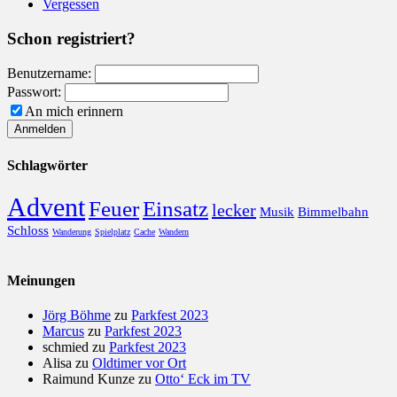
Vergessen
Schon registriert?
Benutzername:
Passwort:
An mich erinnern
Schlagwörter
Advent
Feuer
Einsatz
lecker
Musik
Bimmelbahn
Schloss
Wanderung
Spielplatz
Cache
Wandern
Meinungen
Jörg Böhme
zu
Parkfest 2023
Marcus
zu
Parkfest 2023
schmied
zu
Parkfest 2023
Alisa
zu
Oldtimer vor Ort
Raimund Kunze
zu
Otto‘ Eck im TV