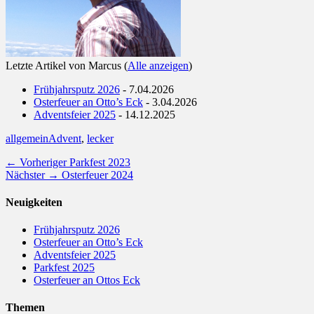
Letzte Artikel von Marcus
(
Alle anzeigen
)
Frühjahrsputz 2026
- 7.04.2026
Osterfeuer an Otto’s Eck
- 3.04.2026
Adventsfeier 2025
- 14.12.2025
Kategorien
Schlagworte
allgemein
Advent
,
lecker
Beitragsnavigation
Vorheriger
← Vorheriger
Parkfest 2023
Nächster
Beitrag:
Nächster →
Osterfeuer 2024
Beitrag:
Neuigkeiten
Frühjahrsputz 2026
Osterfeuer an Otto’s Eck
Adventsfeier 2025
Parkfest 2025
Osterfeuer an Ottos Eck
Themen