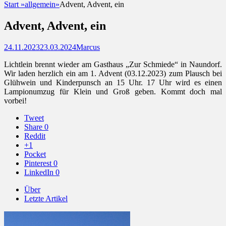
Start
»
allgemein
»
Advent, Advent, ein
Advent, Advent, ein
Posted
Autor
24.11.2023
23.03.2024
Marcus
on
Lichtlein brennt wieder am Gasthaus „Zur Schmiede“ in Naundorf.
Wir laden herzlich ein am 1. Advent (03.12.2023) zum Plausch bei
Glühwein und Kinderpunsch an 15 Uhr. 17 Uhr wird es einen
Lampionumzug für Klein und Groß geben. Kommt doch mal
vorbei!
Tweet
Share
0
Reddit
+1
Pocket
Pinterest
0
LinkedIn
0
Über
Letzte Artikel