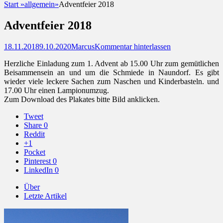
Start
»
allgemein
»
Adventfeier 2018
Adventfeier 2018
Posted
Autor
18.11.2018
9.10.2020
Marcus
Kommentar hinterlassen
on
Herzliche Einladung zum 1. Advent ab 15.00 Uhr zum gemütlichen
Beisammensein an und um die Schmiede in Naundorf. Es gibt
wieder viele leckere Sachen zum Naschen und Kinderbasteln. und
17.00 Uhr einen Lampionumzug.
Zum Download des Plakates bitte Bild anklicken.
Tweet
Share
0
Reddit
+1
Pocket
Pinterest
0
LinkedIn
0
Über
Letzte Artikel