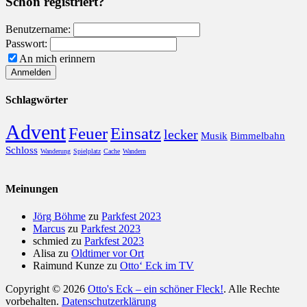
Schon registriert?
Benutzername:
Passwort:
An mich erinnern
Schlagwörter
Advent
Feuer
Einsatz
lecker
Musik
Bimmelbahn
Schloss
Wanderung
Spielplatz
Cache
Wandern
Meinungen
Jörg Böhme
zu
Parkfest 2023
Marcus
zu
Parkfest 2023
schmied
zu
Parkfest 2023
Alisa
zu
Oldtimer vor Ort
Raimund Kunze
zu
Otto‘ Eck im TV
Copyright © 2026
Otto's Eck – ein schöner Fleck!
. Alle Rechte
vorbehalten.
Datenschutzerklärung