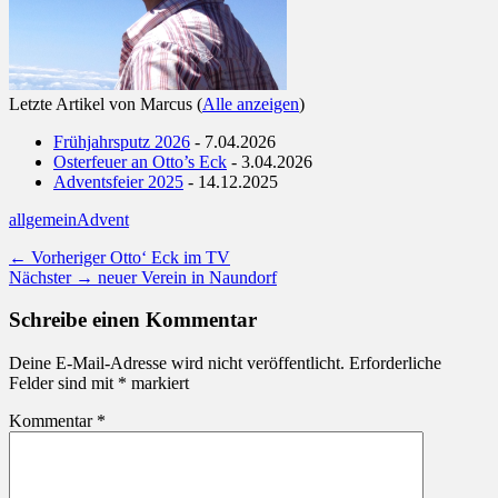
Letzte Artikel von Marcus
(
Alle anzeigen
)
Frühjahrsputz 2026
- 7.04.2026
Osterfeuer an Otto’s Eck
- 3.04.2026
Adventsfeier 2025
- 14.12.2025
Kategorien
Schlagworte
allgemein
Advent
Beitragsnavigation
Vorheriger
← Vorheriger
Otto‘ Eck im TV
Nächster
Beitrag:
Nächster →
neuer Verein in Naundorf
Beitrag:
Schreibe einen Kommentar
Deine E-Mail-Adresse wird nicht veröffentlicht.
Erforderliche
Felder sind mit
*
markiert
Kommentar
*