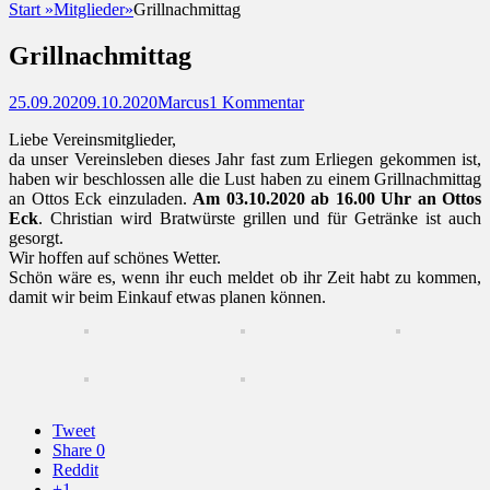
Start
»
Mitglieder
»
Grillnachmittag
Grillnachmittag
Posted
Autor
25.09.2020
9.10.2020
Marcus
1 Kommentar
on
Liebe Vereinsmitglieder,
da unser Vereinsleben dieses Jahr fast zum Erliegen gekommen ist,
haben wir beschlossen alle die Lust haben zu einem Grillnachmittag
an Ottos Eck einzuladen.
Am 03.10.2020 ab 16.00 Uhr an Ottos
Eck
. Christian wird Bratwürste grillen und für Getränke ist auch
gesorgt.
Wir hoffen auf schönes Wetter.
Schön wäre es, wenn ihr euch meldet ob ihr Zeit habt zu kommen,
damit wir beim Einkauf etwas planen können.
Tweet
Share
0
Reddit
+1