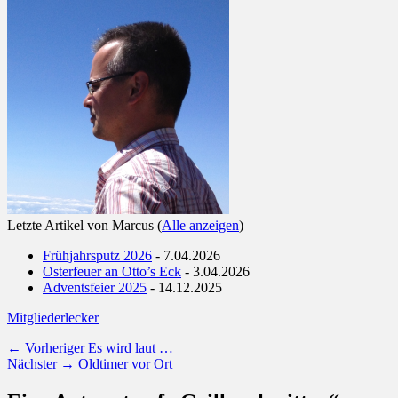
Letzte Artikel von Marcus
(
Alle anzeigen
)
Frühjahrsputz 2026
- 7.04.2026
Osterfeuer an Otto’s Eck
- 3.04.2026
Adventsfeier 2025
- 14.12.2025
Kategorien
Schlagworte
Mitglieder
lecker
Beitragsnavigation
Vorheriger
← Vorheriger
Es wird laut …
Nächster
Beitrag:
Nächster →
Oldtimer vor Ort
Beitrag: