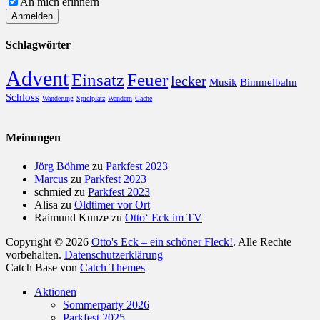
An mich erinnern
Schlagwörter
Advent
Einsatz
Feuer
lecker
Musik
Bimmelbahn
Schloss
Wanderung
Spielplatz
Wandern
Cache
Meinungen
Jörg Böhme
zu
Parkfest 2023
Marcus
zu
Parkfest 2023
schmied
zu
Parkfest 2023
Alisa
zu
Oldtimer vor Ort
Raimund Kunze
zu
Otto‘ Eck im TV
Copyright © 2026
Otto's Eck – ein schöner Fleck!
. Alle Rechte
vorbehalten.
Datenschutzerklärung
Catch Base von
Catch Themes
Nach
Aktionen
oben
Sommerparty 2026
scrollen
Parkfest 2025