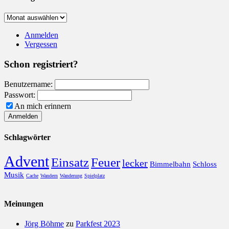
zurück
geblättert
Anmelden
Vergessen
Schon registriert?
Benutzername:
Passwort:
An mich erinnern
Schlagwörter
Advent
Einsatz
Feuer
lecker
Bimmelbahn
Schloss
Musik
Cache
Wandern
Wanderung
Spielplatz
Meinungen
Jörg Böhme
zu
Parkfest 2023