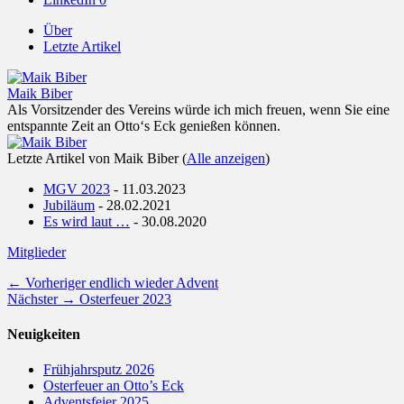
Über
Letzte Artikel
Maik Biber
Als Vorsitzender des Vereins würde ich mich freuen, wenn Sie eine
entspannte Zeit an Otto‘s Eck genießen können.
Letzte Artikel von Maik Biber
(
Alle anzeigen
)
MGV 2023
- 11.03.2023
Jubiläum
- 28.02.2021
Es wird laut …
- 30.08.2020
Kategorien
Mitglieder
Beitragsnavigation
Vorheriger
← Vorheriger
endlich wieder Advent
Nächster
Beitrag:
Nächster →
Osterfeuer 2023
Beitrag:
Neuigkeiten
Frühjahrsputz 2026
Osterfeuer an Otto’s Eck
Adventsfeier 2025