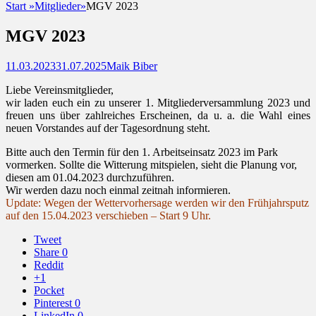
Start
»
Mitglieder
»
MGV 2023
MGV 2023
Posted
Autor
11.03.2023
31.07.2025
Maik Biber
on
Liebe Vereinsmitglieder,
wir laden euch ein zu unserer 1. Mitgliederversammlung 2023 und
freuen uns über zahlreiches Erscheinen, da u. a. die Wahl eines
neuen Vorstandes auf der Tagesordnung steht.
Bitte auch den Termin für den 1. Arbeitseinsatz 2023 im Park
vormerken. Sollte die Witterung mitspielen, sieht die Planung vor,
diesen am 01.04.2023 durchzuführen.
Wir werden dazu noch einmal zeitnah informieren.
Update: Wegen der Wettervorhersage werden wir den Frühjahrsputz
auf den 15.04.2023 verschieben – Start 9 Uhr.
Tweet
Share
0
Reddit
+1
Pocket
Pinterest
0
LinkedIn
0